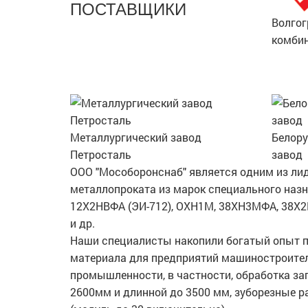
ПОСТАВЩИКИ
Волгог
комбин
Металлургический завод
Белору
Петросталь
завод
ООО "Мособоронснаб" является одним из ли
металлопроката из марок специального назна
12Х2НВФА (ЭИ-712), ОХН1М, 38ХН3МФА, 38Х
и др.
Наши специалисты накопили богатый опыт п
материала для предприятий машиностроител
промышленности, в частности, обработка за
2600мм и длинной до 3500 мм, зуборезные 