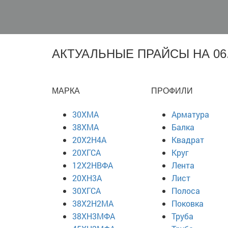
АКТУАЛЬНЫЕ ПРАЙСЫ НА 06.
МАРКА
ПРОФИЛИ
30ХМА
Арматура
38ХМА
Балка
20Х2Н4А
Квадрат
20ХГСА
Круг
12Х2НВФА
Лента
20ХН3А
Лист
30ХГСА
Полоса
38Х2Н2МА
Поковка
38ХН3МФА
Труба