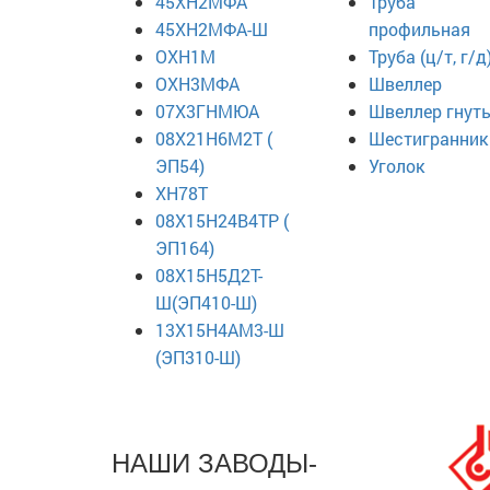
45ХН2МФА
Труба
45ХН2МФА-Ш
профильная
ОХН1М
Труба (ц/т, г/д
ОХН3МФА
Швеллер
07Х3ГНМЮА
Швеллер гнут
08Х21Н6М2Т (
Шестигранник
ЭП54)
Уголок
ХН78Т
08Х15Н24В4ТР (
ЭП164)
08Х15Н5Д2Т-
Ш(ЭП410-Ш)
13Х15Н4АМ3-Ш
(ЭП310-Ш)
НАШИ ЗАВОДЫ-