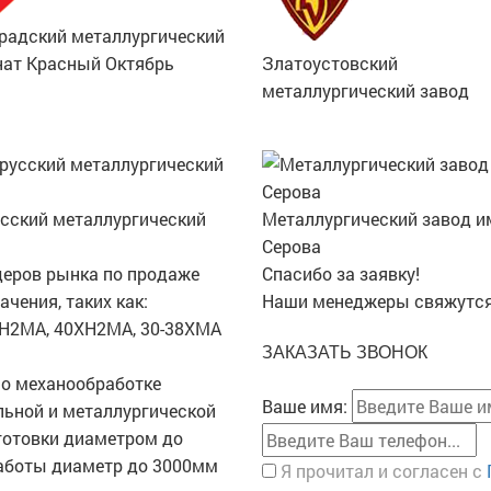
радский металлургический
ат Красный Октябрь
Златоустовский
металлургический завод
сский металлургический
Металлургический завод и
Серова
деров рынка по продаже
Спасибо за заявку!
чения, таких как:
Наши менеджеры свяжутся
2Н2МА, 40ХН2МА, 30-38ХМА
ЗАКАЗАТЬ ЗВОНОК
о механообработке
Ваше имя:
ьной и металлургической
готовки диаметром до
работы диаметр до 3000мм
Я прочитал и согласен с