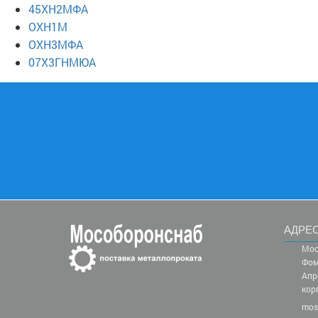
45ХН2МФА
ОХН1М
ОХН3МФА
07Х3ГНМЮА
АДРЕС
Мос
Фом
Апр
кор
mos