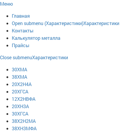
Меню
Главная
Open submenu (Характеристики)
Характеристики
Контакты
Калькулятор металла
Прайсы
Close submenu
Характеристики
30ХМА
38ХМА
20Х2Н4А
20ХГСА
12Х2НВФА
20ХН3А
30ХГСА
38Х2Н2МА
38ХН3МФА