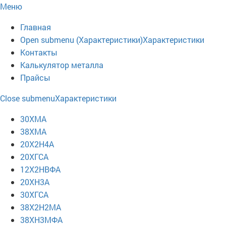
Меню
Главная
Open submenu (Характеристики)
Характеристики
Контакты
Калькулятор металла
Прайсы
Close submenu
Характеристики
30ХМА
38ХМА
20Х2Н4А
20ХГСА
12Х2НВФА
20ХН3А
30ХГСА
38Х2Н2МА
38ХН3МФА