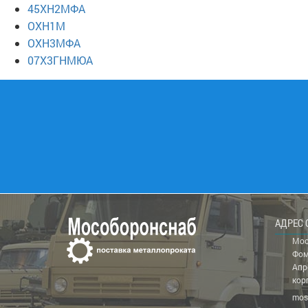
45ХН2МФА
ОХН1М
ОХН3МФА
07Х3ГНМЮА
АДРЕС 
Мос
Фом
Апр
кор
mos