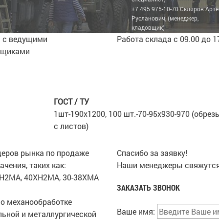
+7 495 975-10-70 Скляров Арт
Русланович, (менеджер,
кладовщик)
 с ведущими
Работа склада с 09.00 до 1
вщиками
ГОСТ / ТУ
1шт-190х1200, 100 шт.-70-95х930-970 (обрез
с листов)
деров рынка по продаже
Спасибо за заявку!
чения, таких как:
Наши менеджеры свяжутся
2Н2МА, 40ХН2МА, 30-38ХМА
ЗАКАЗАТЬ ЗВОНОК
о механообработке
Ваше имя:
ьной и металлургической