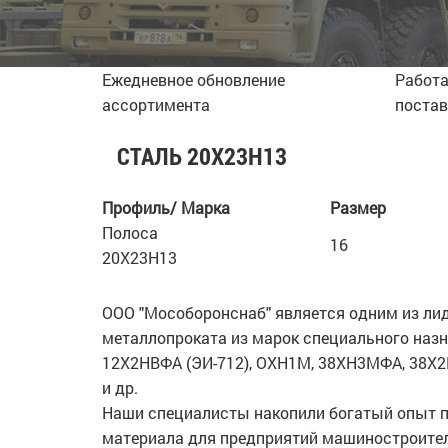
Ежедневное обновление
Работа
ассортимента
поста
СТАЛЬ 20Х23Н13
Профиль/ Марка
Размер
Полоса
16
20Х23Н13
ООО "Мособоронснаб" является одним из ли
металлопроката из марок специального назна
12Х2НВФА (ЭИ-712), ОХН1М, 38ХН3МФА, 38Х
и др.
Наши специалисты накопили богатый опыт п
материала для предприятий машиностроител