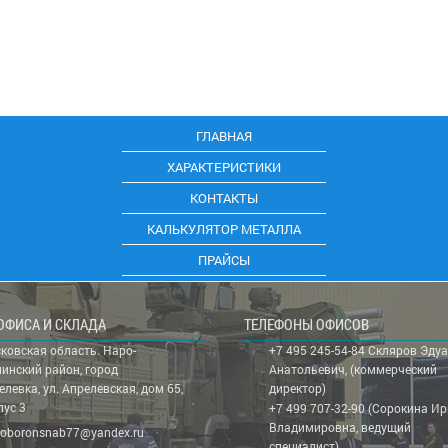
ГЛАВНАЯ
ХАРАКТЕРИСТИКИ
КОНТАКТЫ
КАЛЬКУЛЯТОР МЕТАЛЛА
ПРАЙСЫ
ОФИСА И СКЛАДА
ТЕЛЕФОНЫ ОФИСОВ
ковская область. Наро-
+7 495 245-54-84 Скляров Эду
инский район, город
Анатольевич, (коммерческий
елевка, ул. Апрелевская, дом 65,
директор)
пус 3
+7 499 707-32-90 (Сорокина И
Владимировна, ведущий
oboronsnab77@yandex.ru
специалист)