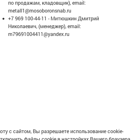
по продажам, кладовщик), email:
metall1@mosoboronsnab.ru
+7 969 100-44-11 - Митюшкин Дмитрий
Николаевич, (менеджер), email:
m79691004411@yandex.ru
ту с сайтом, Вы разрешаете использование cookie-
отключить файлы cookie в настройках Вашего браузера